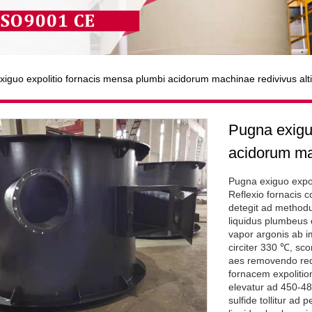
iguo expolitio fornacis mensa plumbi acidorum machinae redivivus alti
Pugna exigu
acidorum mac
Pugna exiguo expol
Reflexio fornacis 
detegit ad methodu
liquidus plumbeus 
vapor argonis ab i
circiter 330 ℃, s
aes removendo reda
fornacem expolitio
elevatur ad 450-48
sulfide tollitur a