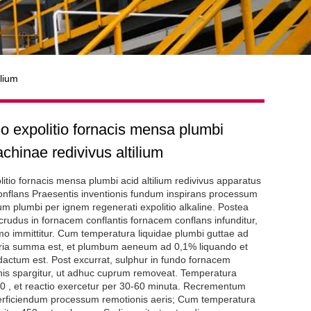
lium
o expolitio fornacis mensa plumbi
hinae redivivus altilium
itio fornacis mensa plumbi acid altilium redivivus apparatus
conflans Praesentis inventionis fundum inspirans processum
m plumbi per ignem regenerati expolitio alkaline. Postea
crudus in fornacem conflantis fornacem conflans infunditur,
mo immittitur. Cum temperatura liquidae plumbi guttae ad
coria summa est, et plumbum aeneum ad 0,1% liquando et
ctum est. Post excurrat, sulphur in fundo fornacem
nis spargitur, ut adhuc cuprum removeat. Temperatura
0 , et reactio exercetur per 30-60 minuta. Recrementum
d perficiendum processum remotionis aeris; Cum temperatura