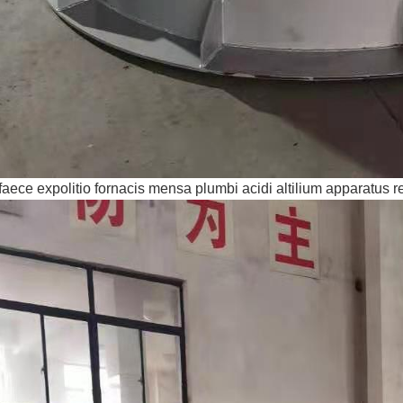
aece expolitio fornacis mensa plumbi acidi altilium apparatus r