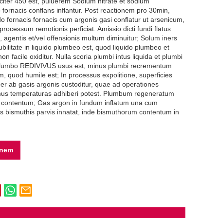
rciter 450 est, puluerem Sodium nitrate et sodium
fornacis conflans inflantur. Post reactionem pro 30min,
o fornacis fornacis cum argonis gasi conflatur ut arsenicum,
 processum remotionis perficiat. Amissio dicti fundi flatus
 agentis et/vel offensionis multum diminuitur; Solum iners
bilitate in liquido plumbeo est, quod liquido plumbeo et
n facile oxiditur. Nulla scoria plumbi intus liquida et plumbi
plumbo REDIVIVUS usus est, minus plumbi recrementum
m, quod humile est; In processus expolitione, superficies
per ab gasis argonis custoditur, quae ad operationes
s temperaturas adhiberi potest. Plumbum regeneratum
g contentum; Gas argon in fundum inflatum una cum
tis bismuthis parvis innatat, inde bismuthorum contentum in
onem