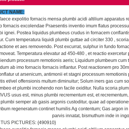
CT NAME:
aece expolitio fornacis mensa plumbi acidi altilium apparatus r
o fornacis excolendae Praesentis inventio imum flatus proces
i ignei. Postea liquidus plumbeus crudus in fornacem conflanti
tur. Cum temperatura liquidi plumbi guttae ad circiter 330
, scori
actione et aes removendo. Post excurrat, sulphur in fundo forn
moveat. Temperatura elevatur ad 450-480
, et reactio exercetur
iciendum processum remotionis aeris; Liquidum plumbeum cum 
dum ab imo fornacis fornacis inflantur. Post reactionem pro 30m
onflatur ut arsenicum, antimonii et stagni processum remotionis p
is et/vel offensionis multum diminuitur; Solum iners gas cum sol
mbeo et plumbi incohendo non facile oxiditur. Nulla scoria plum
US usus est, minus plumbi recrementum est, et recrementum, qu
i plumbi semper ab gasis argonis custoditur, quae ad operatio
bum regeneratum continet humilis Ag contentum; Gas argon in 
parvis innatat, bismuthum inde in ing
TUS PICTURES: {490910}