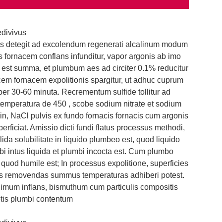
edivivus
sus detegit ad excolendum regenerati alcalinum modum
s fornacem conflans infunditur, vapor argonis ab imo
a est summa, et plumbum aes ad circiter 0.1% reducitur
acem fornacem expolitionis spargitur, ut adhuc cuprum
 per 30-60 minuta. Recrementum sulfide tollitur ad
temperatura de 450
, scobe sodium nitrate et sodium
in, NaCl pulvis ex fundo fornacis fornacis cum argonis
erficiat. Amissio dicti fundi flatus processus methodi,
ida solubilitate in liquido plumbeo est, quod liquido
bi intus liquida et plumbi incocta est. Cum plumbo
od humile est; In processus expolitione, superficies
nes removendas summus temperaturas adhiberi potest.
imum inflans, bismuthum cum particulis compositis
otis plumbi contentum