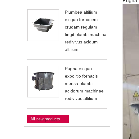
Pugna f
Plumbea altilium
exiguo fornacem
crudam regulam
fingit plumbi machina
redivivus acidum
altilium
Pugna exiguo
expolitio fornacis
mensa plumbi
acidorum machinae
redivivus altilium
All new products