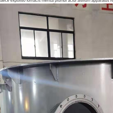
aece expolitio fornacis mensa plumbi acidi altilium apparatus r