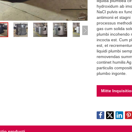
liquida plumbea ci
hydroxidum ab imo 
NaCl pulvis ex fund
antimonii et stagni
processus methodi,
gas cum solida solu
plumbi incohendo no
incocta est. Cum 
est, et recrementu
liquidi plumbi sem
removendas summu
continet humilis A
particulis composi
plumbo ingonte.
Mitte Inquisiti
ctio producti