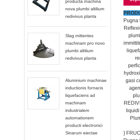
producta machina
nova plumbi altilium
PRODU
redivivus planta
Pugna f
Reflexi
plumb
Slag mittentes
immitti
machinam pro novo
liquef
plumbi altilium
re
redivivus planta
perf
hydroxi
Aluminium machinae
gasi c
inductionis fornacis
agent
liquefaciens ad
plu
machinam
REDIVIV
industrialem
liquid
automationem
Plum
producti electronici
Sinarum eiectae
} FRUC