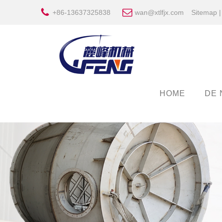
+86-13637325838
wan@xtlfjx.com
Sitemap
HOME
DE 